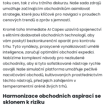
toku cen, tak z víru tržního diskurzu. Naše sada zdrojů
umožňuje začínajícím obchodníkům asimilovat
strategie, které jsou klíčové pro navigaci v proudech
cenových trendů a zpráv s jemností.
Kromě toho Immediate AI Capex uzavírá spojenectví
s elitními dodavateli obchodních technologií, aby
vám poskytl bezkonkurenční aparát pro kontrolu
trhu. Tyto vynálezy, prosycené vynalézavostí umělé
inteligence, zaručují optimální obchodní expedici.
Nabízíme komplexní návody pro nezkušené
obchodníky, aby si tyto sofistikované nástroje rychle
osvojili. Naše simulační platforma umožňuje pečlivé
nacvičování obchodů, kultivovaných prostřednictvím
těchto nástrojů, před jejich zahájením v
temperamentní aréně živých trhů.
Harmonizace obchodních aspirací se
sklonem k riziku