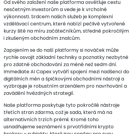
Od svého založení naše platforma osvětluje cestu
nesčetným investorům a vede je k vrcholné
výkonnosti. Srdcem našich služeb je komplexní
vzdělávací centrum, které nabízí pečlivě vytvořené
kurzy šité na míru začátečníkům, středně pokročilým
i zkušeným obchodním znalcům.
Zapojením se do naší platformy si nováček může
rychle osvojit základní techniky a poznatky nezbytné
pro zdatné obchodování za méně než sedm dní.
Immediate AI Capex vytváří spojení mezi nadšenci do
digitálních měn a špičkovými obchodními nástroji a
vyzbrojuje je robustním arzenálem pro navrhování a
zavádění hvězdných strategií.
Naše platforma poskytuje tyto pokročilé nástroje
třetích stran zdarma, což je sada, která má na
alternativních trzích prémii. Kromě toho
usnadňujeme seznámení s prvotřídními krypto
brokery – subjekty, které jsou ceněny pro svou