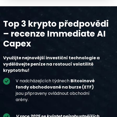
Top 3 krypto předpovědi
– recenze Immediate AI
Capex
Využijte nejnovější investiční technologie a
vydělávejte peníze na rostoucí volatilitě
kryptotrhu!
V nadcházejících týdnech
Bitcoinové
fondy obchodované na burze (ETF)
jsou připraveny ovládnout obchodní
arény.
V roce 2025 se kvintet nejrobustnějších