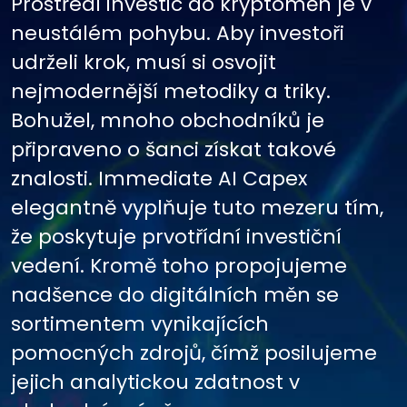
Prostředí investic do kryptoměn je v
neustálém pohybu. Aby investoři
udrželi krok, musí si osvojit
nejmodernější metodiky a triky.
Bohužel, mnoho obchodníků je
připraveno o šanci získat takové
znalosti. Immediate AI Capex
elegantně vyplňuje tuto mezeru tím,
že poskytuje prvotřídní investiční
vedení. Kromě toho propojujeme
nadšence do digitálních měn se
sortimentem vynikajících
pomocných zdrojů, čímž posilujeme
jejich analytickou zdatnost v