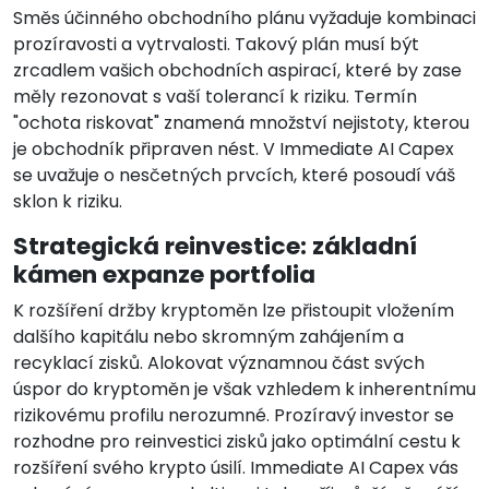
Směs účinného obchodního plánu vyžaduje kombinaci
prozíravosti a vytrvalosti. Takový plán musí být
zrcadlem vašich obchodních aspirací, které by zase
měly rezonovat s vaší tolerancí k riziku. Termín
"ochota riskovat" znamená množství nejistoty, kterou
je obchodník připraven nést. V Immediate AI Capex
se uvažuje o nesčetných prvcích, které posoudí váš
sklon k riziku.
Strategická reinvestice: základní
kámen expanze portfolia
K rozšíření držby kryptoměn lze přistoupit vložením
dalšího kapitálu nebo skromným zahájením a
recyklací zisků. Alokovat významnou část svých
úspor do kryptoměn je však vzhledem k inherentnímu
rizikovému profilu nerozumné. Prozíravý investor se
rozhodne pro reinvestici zisků jako optimální cestu k
rozšíření svého krypto úsilí. Immediate AI Capex vás