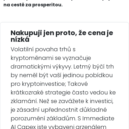
na cestě za prosperitou.
Nakupuji jen proto, že cena je
nízká
Volatilní povaha trhů s
kryptoměnami se vyznačuje
dramatickými výkyvy. Letmý býčí trh
by neměl být vaší jedinou pobídkou
pro kryptoinvestice; Takové
krátkozraké strategie často vedou ke
zklamání. Než se zavážete k investici,
je zásadní upřednostnit důkladné
porozumění základům. S Immediate
AI Capex jste vybaveni arzenálem