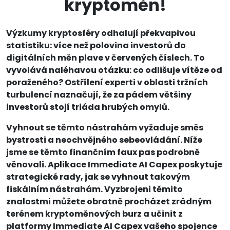
kryptoměn!
Výzkumy kryptosféry odhalují překvapivou
statistiku: více než polovina investorů do
digitálních měn plave v červených číslech. To
vyvolává naléhavou otázku: co odlišuje vítěze od
poraženého? Ostřílení experti v oblasti tržních
turbulencí naznačují, že za pádem většiny
investorů stojí triáda hrubých omylů.
Vyhnout se těmto nástrahám vyžaduje směs
bystrosti a neochvějného sebeovládání. Níže
jsme se těmto finančním faux pas podrobně
věnovali. Aplikace Immediate AI Capex poskytuje
strategické rady, jak se vyhnout takovým
fiskálním nástrahám. Vyzbrojeni těmito
znalostmi můžete obratně procházet zrádným
terénem kryptoměnových burz a učinit z
platformy Immediate AI Capex vašeho spojence