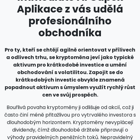
Aplikace z vás udělá
profesionálního
obchodníka
Pro ty, kteří se chtějí agilně orientovat v přílivech
a odlivech trhu, se kryptoměna jeví jako typické
aktivum pro krátkodobé investice a umění
obchodování s volatilitou. Zapojit se do
krátkodobých investic obvykle znamená
popadnout aktivum s úmyslem využít rychlý růst
cen ve svůj prospěch.
Bouřlivá povaha kryptoměny ji odlišuje od akcií, což ji
často činí méně přitažlivou pro vytrvalého investora s
dlouhodobým horizontem. Kryptoměny nevyplácejí
dividendy, čímž dlouhodobé držitele připravují o
výhody pravidelných peněžních toků. Nepravidelný