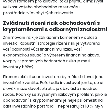
vybaví rámcem pro kultivaci toku příjmů, čímž zvýší
velikost vašeho obchodního rezervoáru
prostřednictvím chytrých reinvestic.
Zvládnutí řízení rizik obchodování s
kryptoměnami s odbornými znalostmi
Zmírňování rizik je základním kamenem v oblasti
investic. Robustní strategie řízení rizik je vytvořena
vaší odolností vůči finančnímu riziku, vaší
ekonomickou situací a výběrem finančního aktiva.
Rozptyl v prahových hodnotách rizika je mezi
investory běžný.
Ekonomická situace investora by měla diktovat jeho
investiční kvantitu. Pořekadlo investovat jen to, co si
člověk může dovolit ztratit, je obzvláště moudrou
radou. Podniky se zvýšeným rizikovým profilem, jako je
obchodování s kryptoměnami, je nejlepší omezit na
část investičního portfolia – nepřesahující 10 %. My v