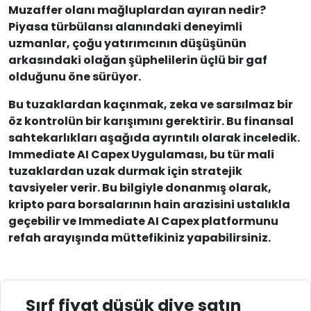
Muzaffer olanı mağluplardan ayıran nedir?
Piyasa türbülansı alanındaki deneyimli
uzmanlar, çoğu yatırımcının düşüşünün
arkasındaki olağan şüphelilerin üçlü bir gaf
olduğunu öne sürüyor.
Bu tuzaklardan kaçınmak, zeka ve sarsılmaz bir
öz kontrolün bir karışımını gerektirir. Bu finansal
sahtekarlıkları aşağıda ayrıntılı olarak inceledik.
Immediate AI Capex Uygulaması, bu tür mali
tuzaklardan uzak durmak için stratejik
tavsiyeler verir. Bu bilgiyle donanmış olarak,
kripto para borsalarının hain arazisini ustalıkla
geçebilir ve Immediate AI Capex platformunu
refah arayışında müttefikiniz yapabilirsiniz.
Sırf fiyat düşük diye satın