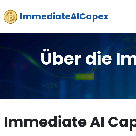
ImmediateAICapex
Über die I
Immediate AI Ca