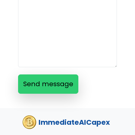
Send message
ImmediateAICapex