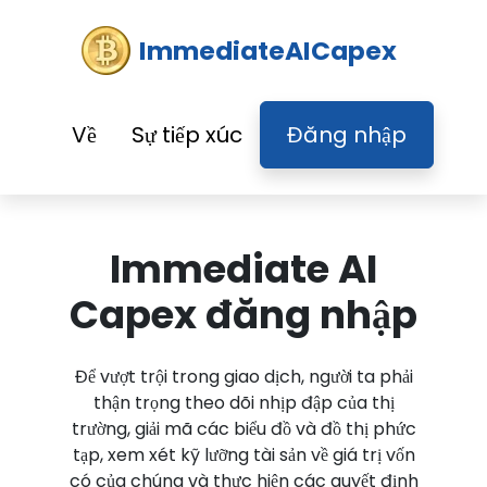
ImmediateAICapex
Về
Sự tiếp xúc
Đăng nhập
Immediate AI
Capex đăng nhập
Để vượt trội trong giao dịch, người ta phải
thận trọng theo dõi nhịp đập của thị
trường, giải mã các biểu đồ và đồ thị phức
tạp, xem xét kỹ lưỡng tài sản về giá trị vốn
có của chúng và thực hiện các quyết định