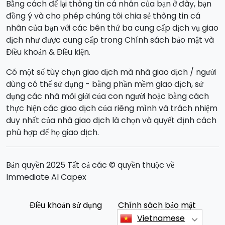
Bằng cách để lại thông tin cá nhân của bạn ở đây, bạn
đồng ý và cho phép chúng tôi chia sẻ thông tin cá
nhân của bạn với các bên thứ ba cung cấp dịch vụ giao
dịch như được cung cấp trong Chính sách bảo mật và
Điều khoản & Điều kiện.
Có một số tùy chọn giao dịch mà nhà giao dịch / người
dùng có thể sử dụng - bằng phần mềm giao dịch, sử
dụng các nhà môi giới của con người hoặc bằng cách
thực hiện các giao dịch của riêng mình và trách nhiệm
duy nhất của nhà giao dịch là chọn và quyết định cách
phù hợp để họ giao dịch.
Bản quyền 2025 Tất cả các © quyền thuộc về
Immediate AI Capex
Điều khoản sử dụng
Chính sách bảo mật
Vietnamese