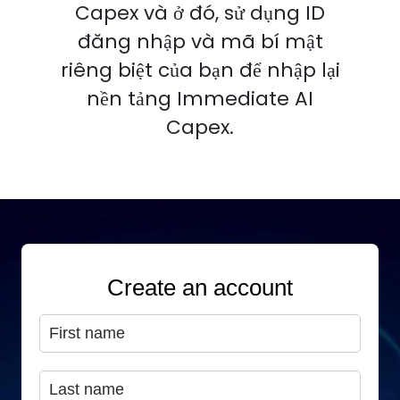
Capex và ở đó, sử dụng ID
đăng nhập và mã bí mật
riêng biệt của bạn để nhập lại
nền tảng Immediate AI
Capex.