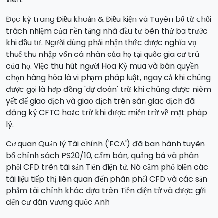
Đọc kỹ trang Điều khoản & Điều kiện và Tuyên bố từ chối
trách nhiệm của nền tảng nhà đầu tư bên thứ ba trước
khi đầu tư. Người dùng phải nhận thức được nghĩa vụ
thuế thu nhập vốn cá nhân của họ tại quốc gia cư trú
của họ. Việc thu hút người Hoa Kỳ mua và bán quyền
chọn hàng hóa là vi phạm pháp luật, ngay cả khi chúng
được gọi là hợp đồng 'dự đoán' trừ khi chúng được niêm
yết để giao dịch và giao dịch trên sàn giao dịch đã
đăng ký CFTC hoặc trừ khi được miễn trừ về mặt pháp
lý.
Cơ quan Quản lý Tài chính ('FCA') đã ban hành tuyên
bố chính sách PS20/10, cấm bán, quảng bá và phân
phối CFD trên tài sản Tiền điện tử. Nó cấm phổ biến các
tài liệu tiếp thị liên quan đến phân phối CFD và các sản
phẩm tài chính khác dựa trên Tiền điện tử và được gửi
đến cư dân Vương quốc Anh