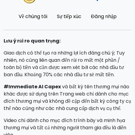
Về chúng tôi
Sự tiếp xúc
Đăng nhập
Lưu ý rủi ro quan trọng:
Giao dịch có thể tạo ra những lợi ích đáng chú ý; Tuy
nhiên, nó cũng liên quan đến rủi ro mất một phần /
toàn bộ tiền và cần được xem xét bởi các nhà đầu tư
ban đầu. Khoảng 70% các nhà đầu tư sẽ mất tiền.
#Immediate AI Capex
và bất kỳ tên thương mại nào
khác được sử dụng trên Trang web chỉ dành cho mục
đích thương mại và không đề cập đến bất kỳ công ty cụ
thể nào cũng như các nhà cung cấp dịch vụ cụ thể.
Video chỉ dành cho mục đích trình bày và minh họa
thương mại và tất cả những người tham gia đều là diễn
viên.